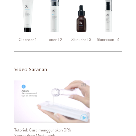
Cleanser 1
Toner T2
Skinlight T3
Skinrecon T4
Video Saranan
Tutorial: Cara menggunakan DR's
Secret Pure Mask untuk